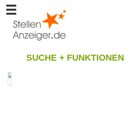
Stellen
finden
Stellen
inserieren
Personalberatungen
SUCHE + FUNKTIONEN
Personalberatungen
Tipp's
WERBUNG
publizieren
JOB-
App's
Lehrstellen
finden
Lehrstellen
gratis
inserieren