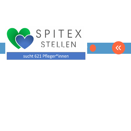
«
BEWERBUNGS-INSERAT
Pflege-Personal gesucht
für die ganze Schweiz