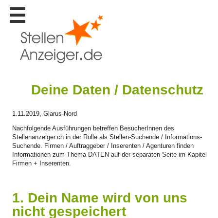
Stellen
finden
Stellen
inserieren
Personalberatungen
Deine Daten / Datenschutz
Personalberatungen
Tipp's
1.11.2019, Glarus-Nord
WERBUNG
publizieren
Nachfolgende Ausführungen betreffen BesucherInnen des
Stellenanzeiger.ch in der Rolle als Stellen-Suchende / Informations-
JOB-
App's
Suchende. Firmen / Auftraggeber / Inserenten / Agenturen finden
Informationen zum Thema DATEN auf der separaten Seite im Kapitel
Lehrstellen
Firmen + Inserenten.
finden
Lehrstellen
1. Dein Name wird von uns
gratis
inserieren
nicht gespeichert