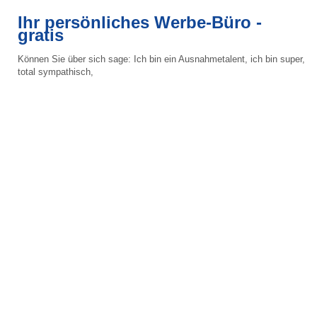
Ihr persönliches Werbe-Büro -
gratis
Können Sie über sich sage: Ich bin ein Ausnahmetalent, ich bin super,
total sympathisch,
voller Ideen, Sie müssen mich kennenlernen, verpassen Sie mich nicht
... klar, können Sie nicht.
Aber Ihre Personalberaterin / Ihr Personalberater kann das. Kann Sie
ins beste Licht rücken, Ihre
Vorteile, Ihr Können ohne Hemmungen herausstreichen, loben... und ...
und ... und.
1-t Auswahl
Suchen Sie zuerst nach einer PB, die Ihre Spezialität erfüllt. Die sich
mit Ihrer Branche, mit Ihrer
Berufsgruppe auskennt. Dann nach dem für Sie günstigeren Standort
des Büros.
Denn Sie werden Ihre PB 3,4 mal besuchen. Für einen ersten Eindruck
die Homepage anschauen.
Gute PB haben einige Stellen zum gleich Bewerben. Vielleicht ein
Aufhänger für den ersten Kontakt?