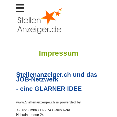
Stellen
finden
Stellen
inserieren
Personalberatungen
Personalberatungen
Impressum
Tipp's
WERBUNG
publizieren
Stellenanzeiger.ch und das
JOB-
JOB-Netzwerk
App's
- eine GLARNER IDEE
Lehrstellen
finden
Lehrstellen
www.Stellenanzeiger.ch is powerded by
gratis
inserieren
X-Cept Gmbh CH-8874 Glarus Nord
Hohrainstrasse 24