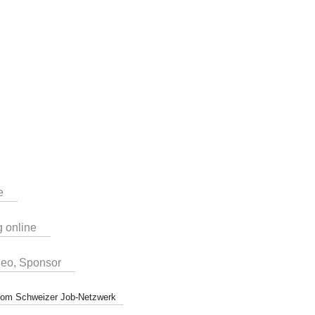
e
g online
deo, Sponsor
r vom Schweizer Job-Netzwerk