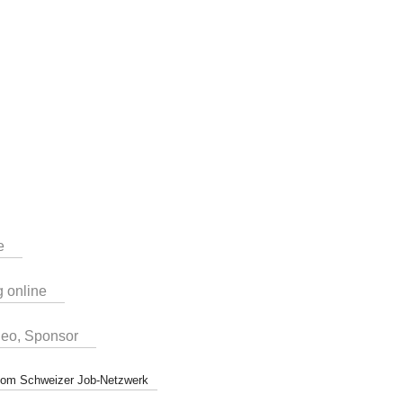
e
g online
deo, Sponsor
r vom Schweizer Job-Netzwerk