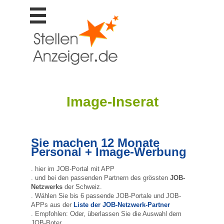
Stellen
finden
Stellen
inserieren
Personalberatungen
Personalberatungen
Image-Inserat
Tipp's
WERBUNG
publizieren
Sie machen 12 Monate
JOB-
Personal + Image-Werbung
App's
Lehrstellen
. hier im JOB-Portal mit APP
finden
. und bei den passenden Partnern des grössten
JOB-
Netzwerks
der Schweiz.
Lehrstellen
. Wählen Sie bis 6 passende JOB-Portale und JOB-
gratis
APPs aus der
Liste der JOB-Netzwerk-Partner
inserieren
. Empfohlen: Oder, überlassen Sie die Auswahl dem
JOB-Boter